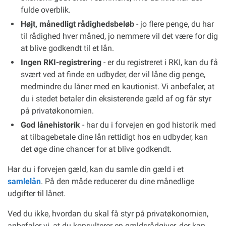
fulde overblik.
Højt, månedligt rådighedsbeløb
- jo flere penge, du har
til rådighed hver måned, jo nemmere vil det være for dig
at blive godkendt til et lån.
Ingen RKI-registrering
- er du registreret i RKI, kan du få
svært ved at finde en udbyder, der vil låne dig penge,
medmindre du låner med en kautionist. Vi anbefaler, at
du i stedet betaler din eksisterende gæld af og får styr
på privatøkonomien.
God lånehistorik
- har du i forvejen en god historik med
at tilbagebetale dine lån rettidigt hos en udbyder, kan
det øge dine chancer for at blive godkendt.
Har du i forvejen gæld, kan du samle din gæld i et
samlelån
. På den måde reducerer du dine månedlige
udgifter til lånet.
Ved du ikke, hvordan du skal få styr på privatøkonomien,
anbefaler vi, at du konsulterer en gældsrådgiver, der kan