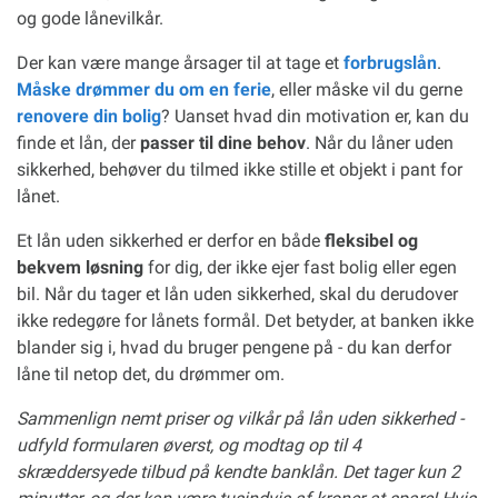
og gode lånevilkår.
Der kan være mange årsager til at tage et
forbrugslån
.
Måske drømmer du om en ferie
, eller måske vil du gerne
renovere din bolig
? Uanset hvad din motivation er, kan du
finde et lån, der
passer til dine behov
. Når du låner uden
sikkerhed, behøver du tilmed ikke stille et objekt i pant for
lånet.
Et lån uden sikkerhed er derfor en både
fleksibel og
bekvem løsning
for dig, der ikke ejer fast bolig eller egen
bil. Når du tager et lån uden sikkerhed, skal du derudover
ikke redegøre for lånets formål. Det betyder, at banken ikke
blander sig i, hvad du bruger pengene på - du kan derfor
låne til netop det, du drømmer om.
Sammenlign nemt priser og vilkår på lån uden sikkerhed -
udfyld formularen øverst, og modtag op til 4
skræddersyede tilbud på kendte banklån. Det tager kun 2