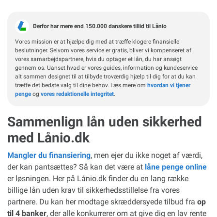
Derfor har mere end 150.000 danskere tillid til Lånio
Vores mission er at hjælpe dig med at træffe klogere finansielle
beslutninger. Selvom vores service er gratis, bliver vi kompenseret af
vores samarbejdspartnere, hvis du optager et lån, du har ansøgt
gennem os. Uanset hvad er vores guides, information og kundeservice
alt sammen designet til at tilbyde troværdig hjælp til dig for at du kan
træffe det bedste valg til dine behov. Læs mere om
hvordan vi tjener
penge
og
vores redaktionelle integritet
.
Sammenlign lån uden sikkerhed
med Lånio.dk
Mangler du finansiering
, men ejer du ikke noget af værdi,
der kan pantsættes? Så kan det være at
låne penge online
er løsningen. Her på Lånio.dk finder du en lang række
billige lån uden krav til sikkerhedsstillelse fra vores
partnere. Du kan her modtage skræddersyede tilbud fra
op
til 4 banker
, der alle konkurrerer om at give dig en lav rente