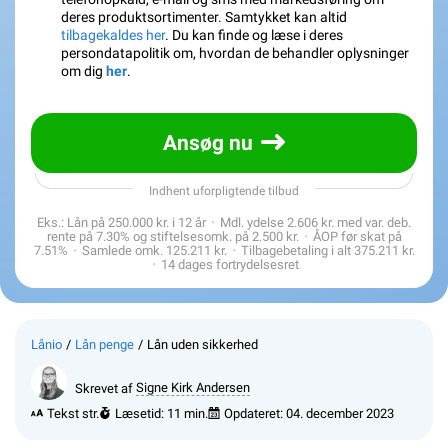
deres produktsortimenter. Samtykket kan altid
tilbagekaldes her
. Du kan finde og læse i deres
persondatapolitik om, hvordan de behandler oplysninger
om dig
her
.
Ansøg nu
Indhent uforpligtende tilbud
Eks.: Lån på
250.000 kr.
i
12
år
Mdl. ydelse
2.606 kr.
med var. deb.
rente på
7.30
% og stiftelsesomk. på
2.500 kr.
ÅOP før skat på
7.51
%
Samlede omk.
125.211 kr.
Tilbagebetaling i alt
375.211 kr.
14 dages fortrydelsesret
Lånio
Lån penge
Lån uden sikkerhed
Skrevet af
Signe Kirk Andersen
Tekst str.
Læsetid: 11 min.
Opdateret:
04. december 2023