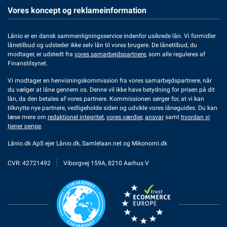
Vores koncept og reklameinformation
Lånio er en dansk sammenligningsservice indenfor usikrede lån. Vi formidler
lånetilbud og udsteder ikke selv lån til vores brugere. De lånetilbud, du
modtager, er udstedt fra
vores samarbejdspartnere
, som alle reguleres af
Finanstilsynet.
Vi modtager en henvisningskommission fra vores samarbejdspartnere, når
du vælger at låne gennem os. Denne vil ikke have betydning for prisen på dit
lån, da den betales af vores partnere. Kommissionen sørger for, at vi kan
tilknytte nye partnere, vedligeholde siden og udvikle vores låneguides. Du kan
læse mere om
redaktionel integritet
,
vores værdier
,
ansvar
samt
hvordan vi
tjener penge
.
Lånio.dk ApS ejer
Lånio.dk
,
Samlelaan.net
og
Mikonomi.dk
CVR: 42721492
Viborgvej 159A, 8210 Aarhus V