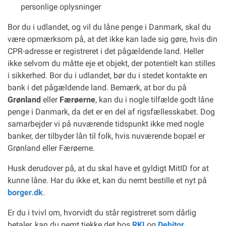
personlige oplysninger
Bor du i udlandet, og vil du låne penge i Danmark, skal du
være opmærksom på, at det ikke kan lade sig gøre, hvis din
CPR-adresse er registreret i det pågældende land. Heller
ikke selvom du måtte eje et objekt, der potentielt kan stilles
i sikkerhed. Bor du i udlandet, bør du i stedet kontakte en
bank i det pågældende land. Bemærk, at bor du på
Grønland
eller
Færøerne
, kan du i nogle tilfælde godt låne
penge i Danmark, da det er en del af rigsfællesskabet. Dog
samarbejder vi på nuværende tidspunkt ikke med nogle
banker, der tilbyder lån til folk, hvis nuværende bopæl er
Grønland eller Færøerne.
Husk derudover på, at du skal have et gyldigt MitID for at
kunne låne. Har du ikke et, kan du nemt bestille et nyt på
borger.dk
.
Er du i tvivl om, hvorvidt du står registreret som dårlig
betaler, kan du nemt tjekke det hos
RKI
og
Debitor