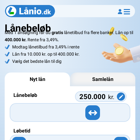
Lånebeløb
Med 1 ansøgning får du
gratis
lånetilbud fra flere banker. Lån op til
400.000 kr.
Rente fra 3,49%.
Modtag lånetilbud fra 3,49% i rente
Lån fra 10.000 kr. op til 400.000 kr.
Vælg det bedste lån til dig
Nyt lån
Samlelån
Lånebeløb
kr.
Løbetid