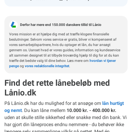
Derfor har mere end 150.000 danskere tillid til Lånio
Vores mission er at hjælpe dig med at træffe klogere finansielle
beslutninger. Selvom vores service er gratis, bliver vi kompenseret af
vores samarbejdspartnere, hvis du optager et lån, du har ansøgt
gennem os. Uanset hvad er vores guides, information og kundeservice
alt sammen designet til at tilbyde troværdig hjælp til dig for at du kan
træffe det bedste valg til dine behov. Læs mere om
hvordan vi tjener
penge
og
vores redaktionelle integritet
.
Find det rette lånebeløb med
Lånio.dk
På Lånio.dk har du mulighed for at ansøge om
lån hurtigt
og nemt
. Du kan låne mellem
10.000 kr. - 400.000 kr.
uden at skulle stille sikkerhed eller snakke med din bank. Vi
har gjort din låneproces endnu nemmere - du behøver ikke
længere selv sammenligne vilkår på nettet. Med én