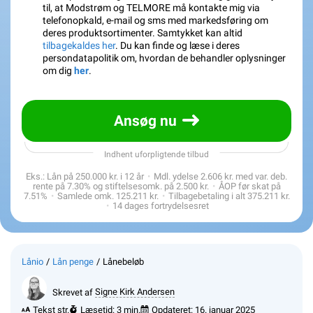
til, at Modstrøm og TELMORE må kontakte mig via
telefonopkald, e-mail og sms med markedsføring om
deres produktsortimenter. Samtykket kan altid
tilbagekaldes her
. Du kan finde og læse i deres
persondatapolitik om, hvordan de behandler oplysninger
om dig
her
.
Ansøg nu
Indhent uforpligtende tilbud
Eks.: Lån på
250.000 kr.
i
12
år
Mdl. ydelse
2.606 kr.
med var. deb.
rente på
7.30
% og stiftelsesomk. på
2.500 kr.
ÅOP før skat på
7.51
%
Samlede omk.
125.211 kr.
Tilbagebetaling i alt
375.211 kr.
14 dages fortrydelsesret
Lånio
Lån penge
Lånebeløb
Skrevet af
Signe Kirk Andersen
Tekst str.
Læsetid: 3 min.
Opdateret:
16. januar 2025