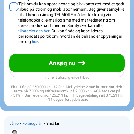
Tjek om du kan spare penge og bliv kontaktet med et godt
tilbud på strøm og mobilabonnement. Jeg giver samtykke
til, at Modstrøm og TELMORE må kontakte mig via
telefonopkald, e-mail og sms med markedsføring om
deres produktsortimenter. Samtykket kan altid
tilbagekaldes her
. Du kan finde og læse i deres
persondatapolitik om, hvordan de behandler oplysninger
om dig
her
.
Ansøg nu
Indhent uforpligtende tilbud
Eks.: Lån på
250.000 kr.
i
12
år
Mdl. ydelse
2.606 kr.
med var. deb.
rente på
7.30
% og stiftelsesomk. på
2.500 kr.
ÅOP før skat på
7.51
%
Samlede omk.
125.211 kr.
Tilbagebetaling i alt
375.211 kr.
14 dages fortrydelsesret
Lånio
Forbrugslån
Små lån