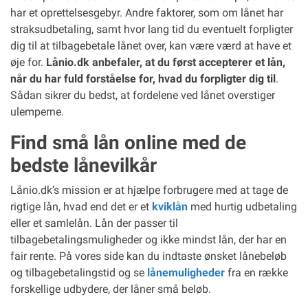
har et oprettelsesgebyr. Andre faktorer, som om lånet har
straksudbetaling, samt hvor lang tid du eventuelt forpligter
dig til at tilbagebetale lånet over, kan være værd at have et
øje for.
Lånio.dk anbefaler, at du først accepterer et lån,
når du har fuld forståelse for, hvad du forpligter dig til
.
Sådan sikrer du bedst, at fordelene ved lånet overstiger
ulemperne.
Find små lån online med de
bedste lånevilkår
Lånio.dk’s mission er at hjælpe forbrugere med at tage de
rigtige lån, hvad end det er et
kviklån
med hurtig udbetaling
eller et samlelån. Lån der passer til
tilbagebetalingsmuligheder og ikke mindst lån, der har en
fair rente. På vores side kan du indtaste ønsket lånebeløb
og tilbagebetalingstid og se
lånemuligheder
fra en række
forskellige udbydere, der låner små beløb.