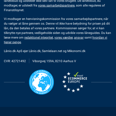
lånetilbud og udsteder ikke selv lån til vores brugere. De lånetilbud, du
modtager, er udstedt fra
vores samarbejdspartnere
, som alle reguleres af
Finanstilsynet.
Vi modtager en henvisningskommission fra vores samarbejdspartnere, når
du vælger at låne gennem os. Denne vil ikke have betydning for prisen på dit
lån, da den betales af vores partnere. Kommissionen sørger for, at vi kan
tilknytte nye partnere, vedligeholde siden og udvikle vores låneguides. Du kan
læse mere om
redaktionel integritet
,
vores værdier
,
ansvar
samt
hvordan vi
tjener penge
.
Lånio.dk ApS ejer
Lånio.dk
,
Samlelaan.net
og
Mikonomi.dk
CVR: 42721492
Viborgvej 159A, 8210 Aarhus V