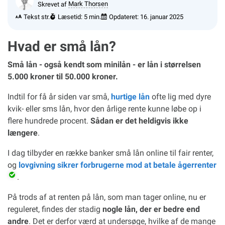
Skrevet af
Mark Thorsen
Tekst str.
Læsetid: 5 min.
Opdateret:
16. januar 2025
Hvad er små lån?
Små lån - også kendt som minilån - er lån i størrelsen
5.000 kroner til 50.000 kroner.
Indtil for få år siden var små,
hurtige lån
ofte lig med dyre
kvik- eller sms lån, hvor den årlige rente kunne løbe op i
flere hundrede procent.
Sådan er det heldigvis ikke
længere
.
I dag tilbyder en række banker små lån online til fair renter,
og
lovgivning sikrer forbrugerne mod at betale ågerrenter
.
På trods af at renten på lån, som man tager online, nu er
reguleret, findes der stadig
nogle lån, der er bedre end
andre
. Det er derfor værd at undersøge, hvilke af de mange