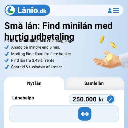
Små lån: Find minilån med
hurtig udbetaling
Få
flere lånetilbud
med én ansøgning
Ansøg på mindre end 5 min.
Modtag lånetilbud fra flere banker
Find lån fra 3,49% i rente
Spar tid & tusindvis af kroner
Nyt lån
Samlelån
Lånebeløb
kr.