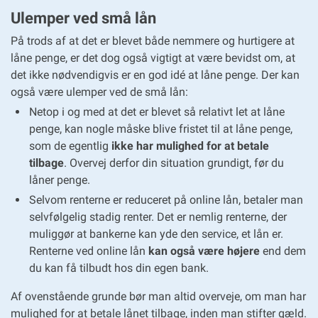
Ulemper ved små lån
På trods af at det er blevet både nemmere og hurtigere at
låne penge, er det dog også vigtigt at være bevidst om, at
det ikke nødvendigvis er en god idé at låne penge. Der kan
også være ulemper ved de små lån:
Netop i og med at det er blevet så relativt let at låne
penge, kan nogle måske blive fristet til at låne penge,
som de egentlig
ikke har mulighed for at betale
tilbage
. Overvej derfor din situation grundigt, før du
låner penge.
Selvom renterne er reduceret på online lån, betaler man
selvfølgelig stadig renter. Det er nemlig renterne, der
muliggør at bankerne kan yde den service, et lån er.
Renterne ved online lån
kan også være højere
end dem
du kan få tilbudt hos din egen bank.
Af ovenstående grunde bør man altid overveje, om man har
mulighed for at betale lånet tilbage, inden man stifter gæld.