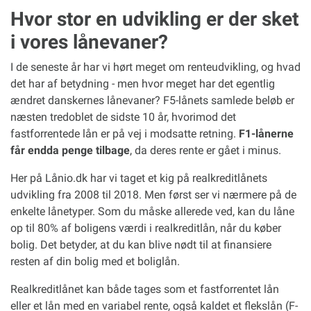
Hvor stor en udvikling er der sket
i vores lånevaner?
I de seneste år har vi hørt meget om renteudvikling, og hvad
det har af betydning - men hvor meget har det egentlig
ændret danskernes lånevaner? F5-lånets samlede beløb er
næsten tredoblet de sidste 10 år, hvorimod det
fastforrentede lån er på vej i modsatte retning.
F1-lånerne
får endda penge tilbage
, da deres rente er gået i minus.
Her på Lånio.dk har vi taget et kig på realkreditlånets
udvikling fra 2008 til 2018. Men først ser vi nærmere på de
enkelte lånetyper. Som du måske allerede ved, kan du låne
op til 80% af boligens værdi i realkreditlån, når du køber
bolig. Det betyder, at du kan blive nødt til at finansiere
resten af din bolig med et boliglån.
Realkreditlånet kan både tages som et fastforrentet lån
eller et lån med en variabel rente, også kaldet et flekslån (F-