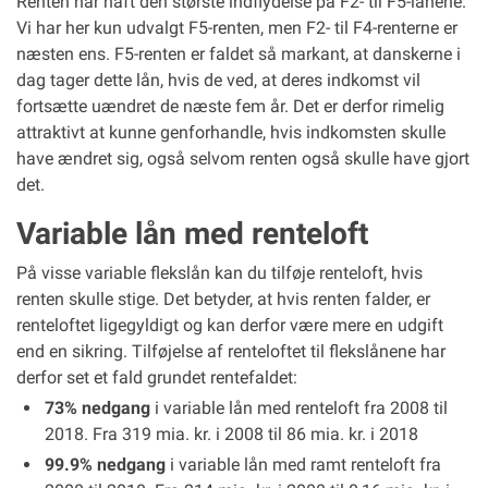
Renten har haft den største indflydelse på F2- til F5-lånene.
Vi har her kun udvalgt F5-renten, men F2- til F4-renterne er
næsten ens. F5-renten er faldet så markant, at danskerne i
dag tager dette lån, hvis de ved, at deres indkomst vil
fortsætte uændret de næste fem år. Det er derfor rimelig
attraktivt at kunne genforhandle, hvis indkomsten skulle
have ændret sig, også selvom renten også skulle have gjort
det.
Variable lån med renteloft
På visse variable flekslån kan du tilføje renteloft, hvis
renten skulle stige. Det betyder, at hvis renten falder, er
renteloftet ligegyldigt og kan derfor være mere en udgift
end en sikring. Tilføjelse af renteloftet til flekslånene har
derfor set et fald grundet rentefaldet:
73% nedgang
i variable lån med renteloft fra 2008 til
2018. Fra 319 mia. kr. i 2008 til 86 mia. kr. i 2018
99.9% nedgang
i variable lån med ramt renteloft fra