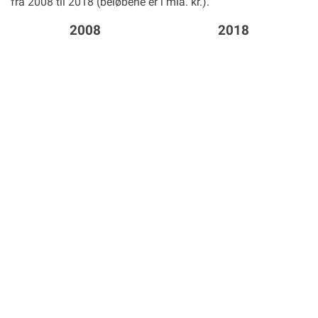
fra 2008 til 2018 (beløbene er i mia. kr.).
2008
2018