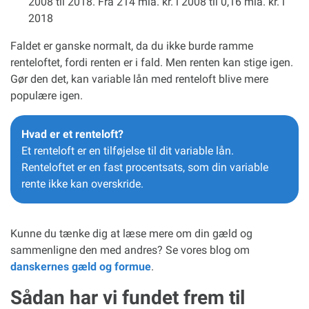
2008 til 2018. Fra 214 mia. kr. i 2008 til 0,16 mia. kr. i
2018
Faldet er ganske normalt, da du ikke burde ramme
renteloftet, fordi renten er i fald. Men renten kan stige igen.
Gør den det, kan variable lån med renteloft blive mere
populære igen.
Hvad er et renteloft?
Et renteloft er en tilføjelse til dit variable lån.
Renteloftet er en fast procentsats, som din variable
rente ikke kan overskride.
Kunne du tænke dig at læse mere om din gæld og
sammenligne den med andres? Se vores blog om
danskernes gæld og formue
.
Sådan har vi fundet frem til