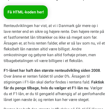
Få HTML-koden her!
Renteudviklingen har vist, at vi i Danmark går mere op i
lave renter end en sikre og højere rente. Den højere rente på
et fastforrentet lån tiltrækker os ikke så meget som før.
Årsagen er, at hvis renten falder, eller er så lav som nu, vil et
fleksibelt lån næsten altid være billigst. Andre
omkostninger og gebyrer kan altid forhøje prisen, men
tilbagebetalingen vil være billigere i et flekslån.
F1-lånet har haft den største renteudvikling siden 2008
.
Over årene er renten faldet til under 0%. Årsagen til
stigningen i F1-lån skal derfor findes i rentens fald.
Faktisk
får du penge tilbage, hvis du vælger et F1-lån nu
. Vælger
du et F1-lån, er du til gengæld afhængig af at genforhandle
lånet igen næste år, og renten kan her være steget.