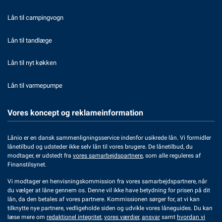
Lån til campingvogn
Lån til tandlæge
Lån til nyt køkken
Lån til varmepumpe
Vores koncept og reklameinformation
Lånio er en dansk sammenligningsservice indenfor usikrede lån. Vi formidler
lånetilbud og udsteder ikke selv lån til vores brugere. De lånetilbud, du
modtager, er udstedt fra
vores samarbejdspartnere
, som alle reguleres af
Finanstilsynet.
Vi modtager en henvisningskommission fra vores samarbejdspartnere, når
du vælger at låne gennem os. Denne vil ikke have betydning for prisen på dit
lån, da den betales af vores partnere. Kommissionen sørger for, at vi kan
tilknytte nye partnere, vedligeholde siden og udvikle vores låneguides. Du kan
læse mere om
redaktionel integritet
,
vores værdier
,
ansvar
samt
hvordan vi