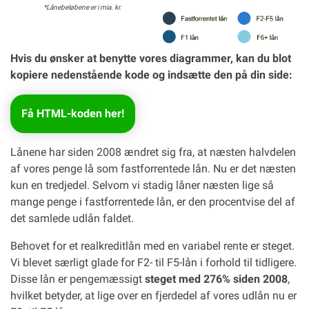
*Lånebeløbene er i mia. kr.
Hvis du ønsker at benytte vores diagrammer, kan du blot
kopiere nedenstående kode og indsætte den på din side:
Få HTML-koden her!
Lånene har siden 2008 ændret sig fra, at næsten halvdelen
af vores penge lå som fastforrentede lån. Nu er det næsten
kun en tredjedel. Selvom vi stadig låner næsten lige så
mange penge i fastforrentede lån, er den procentvise del af
det samlede udlån faldet.
Behovet for et realkreditlån med en variabel rente er steget.
Vi blevet særligt glade for F2- til F5-lån i forhold til tidligere.
Disse lån er pengemæssigt
steget med 276% siden 2008
,
hvilket betyder, at lige over en fjerdedel af vores udlån nu er