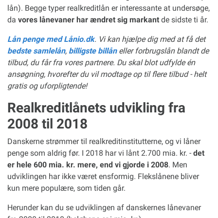
lån). Begge typer realkreditlån er interessante at undersøge,
da
vores lånevaner har ændret sig markant
de sidste ti år.
Lån penge med Lånio.dk
. Vi kan hjælpe dig med at få det
bedste samlelån
,
billigste billån
eller forbrugslån blandt de
tilbud, du får fra vores partnere. Du skal blot udfylde én
ansøgning, hvorefter du vil modtage op til flere tilbud - helt
gratis og uforpligtende!
Realkreditlånets udvikling fra
2008 til 2018
Danskerne strømmer til realkreditinstitutterne, og vi låner
penge som aldrig før. I 2018 har vi lånt 2.700 mia. kr. -
det
er hele 600 mia. kr. mere, end vi gjorde i 2008
. Men
udviklingen har ikke været ensformig. Flekslånene bliver
kun mere populære, som tiden går.
Herunder kan du se udviklingen af danskernes lånevaner