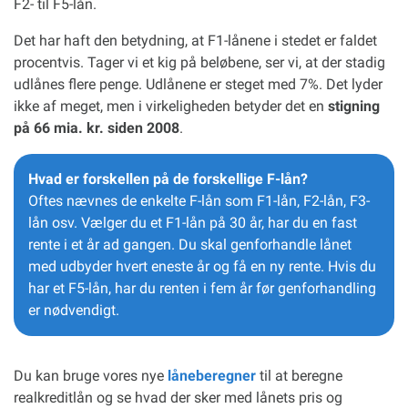
F2- til F5-lån.
Det har haft den betydning, at F1-lånene i stedet er faldet
procentvis. Tager vi et kig på beløbene, ser vi, at der stadig
udlånes flere penge. Udlånene er steget med 7%. Det lyder
ikke af meget, men i virkeligheden betyder det en
stigning
på 66 mia. kr. siden 2008
.
Hvad er forskellen på de forskellige F-lån?
Oftes nævnes de enkelte F-lån som F1-lån, F2-lån, F3-
lån osv. Vælger du et F1-lån på 30 år, har du en fast
rente i et år ad gangen. Du skal genforhandle lånet
med udbyder hvert eneste år og få en ny rente. Hvis du
har et F5-lån, har du renten i fem år før genforhandling
er nødvendigt.
Du kan bruge vores nye
låneberegner
til at beregne
realkreditlån og se hvad der sker med lånets pris og