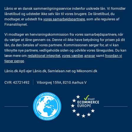
Lånio er en dansk sammenligningsservice indenfor usikrede lån. Vi formidler
lånetilbud og udsteder ikke selv lån til vores brugere. De lånetilbud, du
modtager, er udstedt fra
vores samarbejdspartnere
, som alle reguleres af
Finanstilsynet.
Vi modtager en henvisningskommission fra vores samarbejdspartnere, når
du vælger at låne gennem os. Denne vil ikke have betydning for prisen på dit
lån, da den betales af vores partnere. Kommissionen sørger for, at vi kan
tilknytte nye partnere, vedligeholde siden og udvikle vores låneguides. Du kan
læse mere om
redaktionel integritet
,
vores værdier
,
ansvar
samt
hvordan vi
tjener penge
.
Lånio.dk ApS ejer
Lånio.dk
,
Samlelaan.net
og
Mikonomi.dk
CVR: 42721492
Viborgvej 159A, 8210 Aarhus V