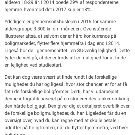
alderen 18-29 år. I 2014 boede 29% af respondenterne
hjemme, hvorimod det i 2017 kun er 18%.
Yderligere er gennemsnitshuslejen i 2016 for samme
aldersgruppe 3.300 kr. om måneden. Ovenstående
illustrerer altså, at selvom der er hård konkurrence på
boligmarkedet, flytter flere hjemmefra i dag end i 2014.
Ligeså bor de i gennemsnittet i en SU-venlig lejlighed. Dette
tyder derved på, at der er trods alt er mulighed for at finde
en lejlighed ved studiestart.
Det kan dog være svært at finde rundt i de forskellige
muligheder du har og ligeså, hvor stor chancen er for at få
fat i de forskellige boligformer. Dertil har vi udarbejdet
denne infografik baseret på en studerendes tanker omkring
den hårde boligjagt. Den giver dig et detaljeret overblik over
de forskellige boligmuligheder, du har. Ligeledes får du en
oversigt over, hvad du kan regne med at skulle betale i
udgifter på boligfronten, når du flytter hjemmefra, ved hver
boligform.